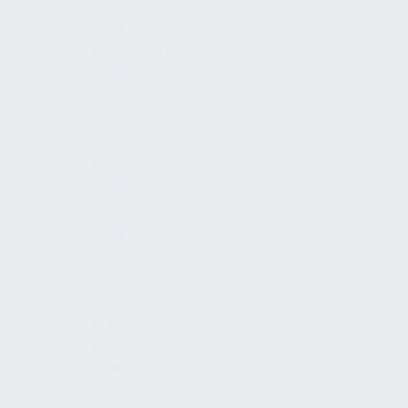
Entsorgung
Flutschutz
Fuhrparkmanagement
Hospitality
Kommunikation
Mangelanspruchsmanagement
Markt
Mobilität
Notfallmanagement
Parkraummanagement
Postdienste
Reinigungsmanagement
Schädlingsbekämpfung
Security
Service-Desk
Transporte
Umzugsmanagement
Wäsche