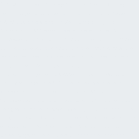
(CAFM), Internet of Things (IoT) und Smart Building-
Technologien sind dabei zentrale Innovationstreiber.
CAFM-Systeme stehen im Zentrum der digitalen
Adaption im FM: Sie digitalisieren wesentliche FM-
Prozesse, um Arbeitsabläufe zu straffen und die Effizienz
von Gebäudebetrieben zu optimieren. Mit CAFM wird ein
holistischer Überblick über alle Facility-Operationen
möglich – von Wartungsplanung über
Flächenmanagement bis Asset-Tracking – wodurch
Facility Manager ihre Aufgaben effektiver steuern
können. Parallel dazu etabliert sich BIM als
Schlüsseltechnologie, um Gebäudeinformationen über
den gesamten Lebenszyklus verfügbar zu machen. Die
Integration von BIM-Daten in den FM-Betrieb verspricht
erhebliche Effizienzgewinne, stößt jedoch noch auf
Umsetzungsbarrieren: Viele Unternehmen erkennen