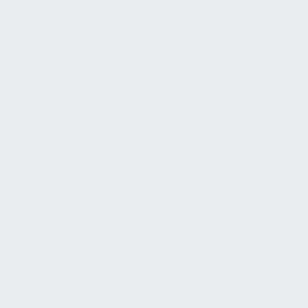
Leistungen
Analyse
FM-Strategien
Nachhaltigkeit
Digitalisierung
Change Management
Optimierung
Dokumentenshop
Kontakt
Suchen
FM: Strategie zur
Förderung des
Kerngeschäfts