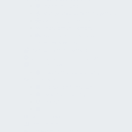
Instandhaltung
Mangelanspruchsmanagement
Gebäudeautomation
Energiemanagement
Kommunikations- und
Sicherheitstechnik
Reinigungsmanagement
Verträge und Vereinbarungen
Nachhaltigkeit
Taxonomie-Verordnung
Schnittstellen
Produktion / Fertigung
Personalabteilung
Einkauf
IT
Service Desk
Postdienste
Umweltmanagement