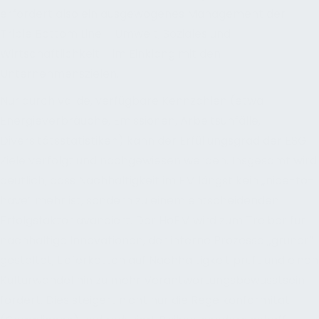
erfordert also ein ausgewogenes Management der
Triple Bottom Line – Umwelt, Soziales und
Wirtschaftlichkeit – im Einklang mit den
Unternehmenszielen.
Nur durch valide, verfügbare Kennzahlen (etwa
Energieverbräuche, Emissionen, Arbeitsunfälle,
Diversitätsstatistiken) kann der Erfüllungsgrad der ESG-
Ziele verfolgt und nachgewiesen werden. Insgesamt wird
deutlich, dass Nachhaltigkeit im FM längst kein „nice-to-
have“ mehr ist, sondern zu einem entscheidenden
Erfolgsfaktor avanciert. Der HoFM wird zum Treiber für
nachhaltige Innovationen, der interne Prozesse „grüner“
gestaltet, Lieferketten auf Nachhaltigkeit prüft und einen
Kulturwandel hin zu mehr Verantwortungsbewusstsein
fördert. Dies steigert nicht nur die Regelkonformität