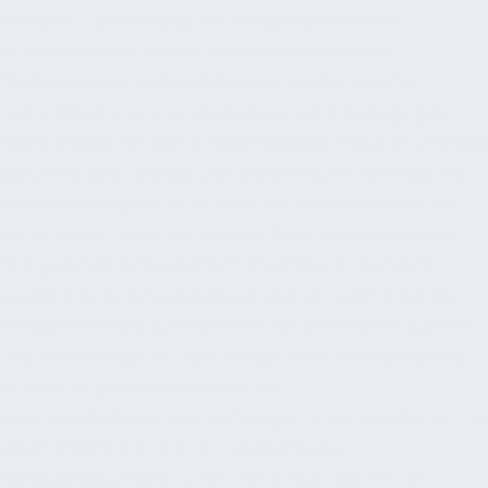
Energien, Optimierung von Anlagenbetrieb und
Nutzerverhalten) sowie bauliche Maßnahmen
(beispielsweise Gebäudedämmung oder smarte
Technologien für Energieeinsparung). Allerdings geht
nachhaltiges FM über Umweltaspekte hinaus: Es umfasst
gleichermaßen soziale und ökonomische Dimensionen
der Nachhaltigkeit. So müssen FM-Maßnahmen auch
Nutzerbedürfnisse und das Wohlbefinden adressieren
(z. B. gesunde Innenraumluft, thermischer Komfort,
ergonomische Arbeitsplätze), was sich positiv auf die
Produktivität und Zufriedenheit der Mitarbeiter auswirkt.
Des Weiteren gilt es, nachhaltige Praktiken ökonomisch
effizient zu gestalten, etwa durch
Lebenszykluskostenbetrachtungen und Investitionen mit
langfristigem ROI (z. B. LED-Beleuchtung,
Gebäudeautomation). Die ESG-Integration im FM