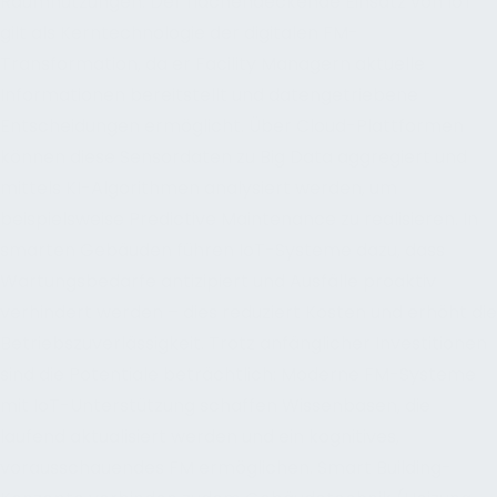
Raumnutzungen. Der flächendeckende Einsatz von IoT
gilt als Kerntechnologie der digitalen FM-
Transformation, da er Facility Managern aktuelle
Informationen bereitstellt und datengetriebene
Entscheidungen ermöglicht. Über Cloud-Plattformen
können diese Sensordaten zu Big Data aggregiert und
mittels KI-Algorithmen analysiert werden, um
beispielsweise Predictive Maintenance zu realisieren. In
smarten Gebäuden führen IoT-Systeme dazu, dass
Wartungsbedarfe antizipiert und Ausfälle proaktiv
verhindert werden – dies reduziert Kosten und erhöht die
Betriebszuverlässigkeit. Trotz anfänglicher Investitionen
sind die Potentiale beträchtlich: Moderne FM-Systeme
mit IoT-Unterstützung schaffen Wissenbasen, die
laufend aktualisiert werden und ein kognitives,
vorausschauendes FM ermöglichen. Smart Building-