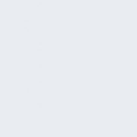
Mitbestimmung
Touchpoints
Krisen- und Notfallmanagement
Neubau
Transformation im FM
Gebäude
Planungs- und Baubegleitendes FM
Ausführungsplanung
Fördermittel
Mangelanspruchsmanagement
Betriebskonzept / Objekthandbuch
Organisations-, Personal- und
Leistungsentwicklung im FM
Dienstleistungszentrum FM
Übertragung von Pflichten auf den
Vermieter
Qualitätssysteme
Technische Betriebsführung