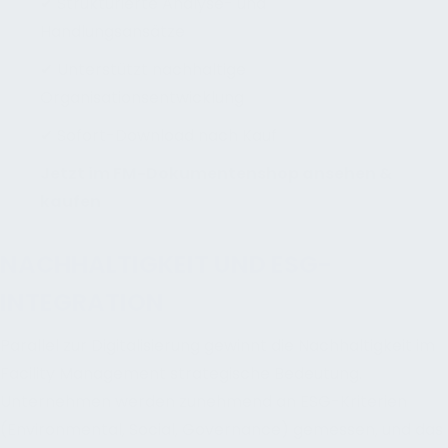
✔ Strukturierte Analyse- und
Handlungsansätze
✔ Unterstützt nachhaltige
Organisationsentwicklung
✔ Sofort-Download nach Kauf
Jetzt im FM-Dokumentenshop ansehen &
kaufen
NACHHALTIGKEIT UND ESG-
INTEGRATION
Parallel zur Digitalisierung gewinnt die Nachhaltigkeit im
Facility Management strategische Bedeutung.
Unternehmen werden zunehmend an ESG-Kriterien
(Environmental, Social, Governance) gemessen, und das