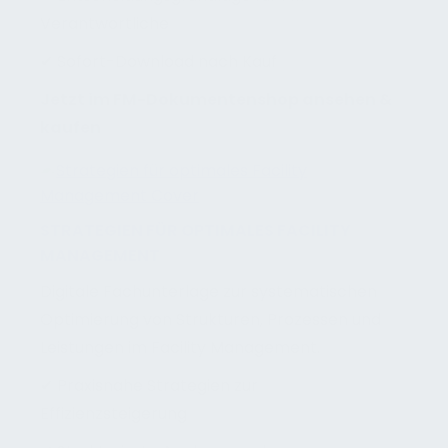
Verantwortliche
✔ Sofort-Download nach Kauf
Jetzt im FM-Dokumentenshop ansehen &
kaufen
STRATEGIEN FÜR OPTIMALES FACILITY
MANAGEMENT
Digitale Fachunterlage zur systematischen
Optimierung von Strukturen, Prozessen und
Leistungen im Facility Management.
✔ Praxisnahe Strategien zur
Effizienzsteigerung