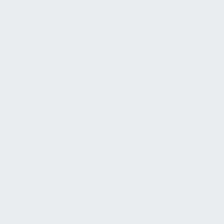
FM trägt wesentlich dazu bei, diese Vorgaben
umzusetzen. Ein HoFM muss nachhaltige Praktiken in den
FM-Betrieb integrieren – von Energie- und
Ressourcenmanagement über Abfallkonzepte bis zur
Schaffung gesunder Arbeitsumgebungen. Die Branche
steht unter dem Druck von Stakeholdern, Teil der Lösung
für negative Umweltauswirkungen zu sein. Kunden und
Auftraggeber achten verstärkt auf ESG-Aspekte, wenn
sie FM-Dienstleister auswählen; Anbieter, die ihr
Engagement für Nachhaltigkeit und soziale
Verantwortung glaubhaft demonstrieren, haben
Wettbewerbsvorteile und erhöhen ihre Chancen auf
Vertragsgewinne. Darüber hinaus beeinflusst die ESG-
Performance unmittelbar die finanzielle Lage:
Vernachlässigen FM-Abteilungen oder -Dienstleister
ESG-Risiken, drohen finanzielle Einbußen und