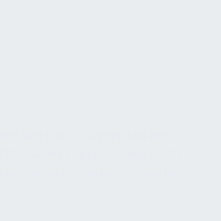
zwar den Nutzen, kämpfen aber mit unvollständigen
Datensätzen, mangelndem Know-how und fehlenden
Standards. So fehlt FM-Teams mitunter ein umfassendes
Verständnis für die Vorteile von BIM in der Betriebsphase
und die nötigen Kompetenzen zur Nutzung – eine Lücke,
die gezielte Schulungen und klare Datenanforderungen
(z. B. Employer’s Information Requirements, EIR)
frühzeitig im Bauprojekt schließen können.
EIN WEITERER ECKPFEILER DER
DIGITALEN TRANSFORMATION IST
DER EINSATZ VON IOT-SENSORIK
Vernetzte Sensoren liefern in Echtzeit Daten zu
Umweltbedingungen, Anlagenzuständen und