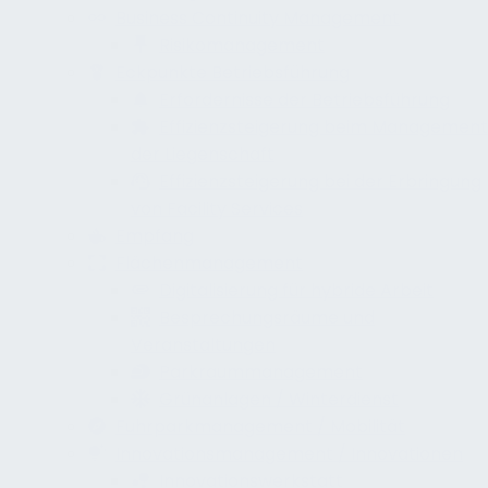
Business Continuity Management
Risikomanagement
Eckpunkte Betriebsführung
Erfordernisse der Betriebsführung
Effizienzsteigerung beim Management
der Liegenschaft
Effizienzsteigerung bei der Erbringung
von Facility Services
Empfang
Flächenmanagement
Digitalisierung für hybride Arbeit
Besprechungsräume und
Veranstaltungen
Parkraummanagement
Grünanlagen / Winterdienst
Fuhrparkmanagement / Mobilität
Innovationsmanagement / Innovationen
Innovationswerkstatt