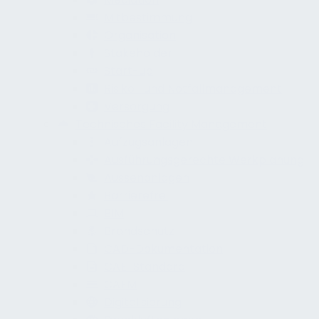
Mitbestimmung
Organisation
Stakeholder
Start-up
Risiko- und Notfallmanagement
Versorgung
Technisches Facility Management
Aufzugsanlagen
Ausführungsgerechte Werkplanung
Aussenanlagen
Barrierefrei
BIM
Brandschutz
CAD-Dokumentation
CAE-Standard
CAFM
Digitalisierung