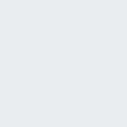
Druckluftanlagen
Elektrische Sicherheit
Elektrotechnik
Energieerzeugung
Energiemanagement
Flächenmanagement
Gase
Gebäudeautomation
Handwerksdienste
Hausmeistersteuerung
Heiztechnische Anlagen
Instandhaltung
ITIL
IT-Infrastruktur
Konzeption
Licht
Medizintechnik
MSR