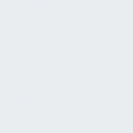
Kontext
Risikomanagement
Strategische Ausrichtung
Entwicklung von FM-Anforderungen
Stakeholder
Umfang der Dienstleistungen
Ergebnisse und Ziele
Dienstleistungsniveaus
FM-Strategiepapier
Erfordernisse und FM-Anforderungen
Chancen / Risiken
Formulierung der FM-Strategie
Präsentation: FM-Strategie
FM-Strategie
Entwicklung von FM-Strategien
Wirkung der Unternehmensstrategie
auf das Facility Management
Richtungsvorgaben, Leitlinien,