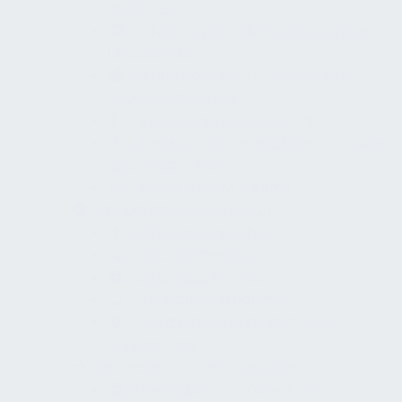
Richtlinien
Einführung von Richtungsvorgaben
und Leitlinien
Verantwortung für Ressourcen,
Budgetentwicklung
Festlegung von SL und KPI
Überwachung gesetzlicher Vorgaben
und Vorschriften
Leitung des FM-Teams
Management der Leistung
Leistungskennzahlen
Leistungsmessung
Leistungsüberprüfung
Korrekturmaßnahmen
Rückmeldung und gewonnene
Erkenntnisse
Verbesserung der Ergebnisse
Anwendung von gewonnenen