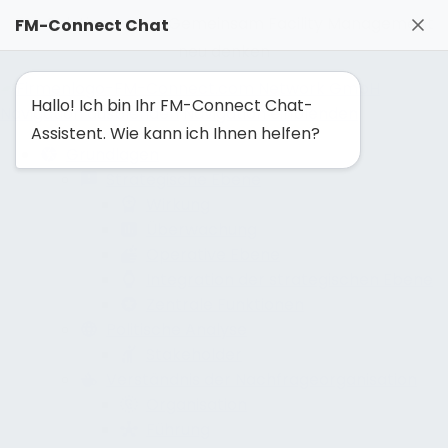
FM-Solutionmaker: Gemeinsam Facility Management
FM-Connect Chat
neu denken
Hallo! Ich bin Ihr FM-Connect Chat-
Navigation ausblenden
Navigation einblenden
Assistent. Wie kann ich Ihnen helfen?
Grundlagen
Strategische Ebene
Wirkung
Überwachung
Operative Ebene
Integration der strategischen Ebene
Zentrale Funktionen
Politische Analyse
Stakeholder
Verständnis der Nachfrageorganisation
Organisation
Führung