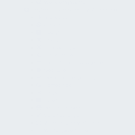
Wegeleitsysteme
Kaufmännisches Facility Management
Baurevision
Cockpit
Design
Einkauf
Evakuierungen
Fördermittel
Fremdfirmenmanagement
Gebäude
Gewerbemietvertrag
Homeoffice
Inklusion
Lager
Personalwesen
Vereinbarungen
Verhandlungsverfahren
Wartungsverträge