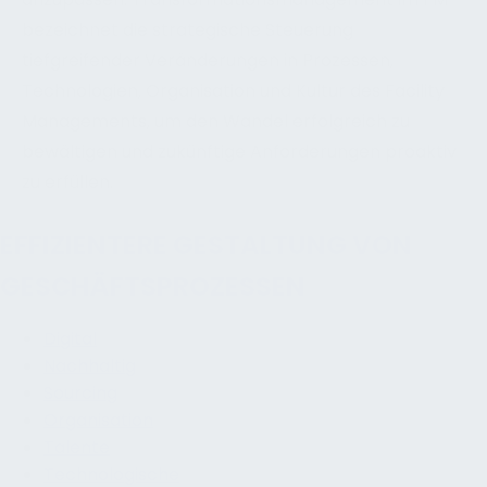
bezeichnet die strategische Steuerung
tiefgreifender Veränderungen in Prozessen,
Technologien, Organisation und Kultur des Facility
Managements, um den Wandel erfolgreich zu
bewältigen und zukünftige Anforderungen proaktiv
zu erfüllen.
EFFIZIENTERE GESTALTUNG VON
GESCHÄFTSPROZESSEN
Digital
Nachhaltig
Sourcing
Organisation
Talente
Technologische