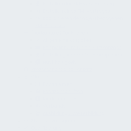
Erstellen der FM-Vereinbarung
Erstellen eines FM-Vertrages
Koordinieren der objektbezogenen
FM-Prozesse
(horizontale) Funktionen
Allgemeine Vorgaben
Beispielinhalte für ein Kurzkonzept
Erstellung von Maßnahmenplänen
Nachhaltigkeit
Prozessorientierter Ansatz
Glossar
Fachmessen
Fachzeitschriften
Marktübersicht
Verbände
Ausbildung / Weiterbildung
Standortverlagerung
Qualifizierung