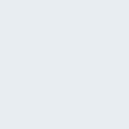
Compliant
Wirtschaftlich
Perspektiv
DIGITALE TRANSFORMATION
EFFEKTIVE TEAMSTRATEGIEPLANUNG
Team analysiert Daten zur Optimierung von
Geschäftsstrategien und Leistungszielen.
Die digitale Transformation durchdringt das Facility
Management grundlegend und verändert Tools,
Prozesse und Entscheidungsmuster. Building Information
Modeling (BIM), Computer-Aided Facility Management