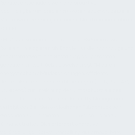
Reputationsschäden, während proaktive
Nachhaltigkeitsstrategien zu Kostenreduktion, besserer
Markenwahrnehmung und neuen Marktchancen führen
können.
FM-Organisationen nehmen durch ESG eine erweiterte
Rolle ein – sie agieren als Enabler für die nachhaltige und
sozial verantwortliche Gestaltung der gesamten
gebauten Umwelt. Beispielsweise trägt FM durch
energetische Gebäudesanierungen, effiziente
Betriebskonzepte oder Zertifizierungen (LEED, BREEAM,
DGNB etc.) zur Erreichung der Klimaschutzziele des
Unternehmens bei. Sustainable Facility Management
verfolgt das Ziel, den ökologischen Fußabdruck von
Gebäuden zu minimieren – idealerweise bis hin zur
Klimaneutralität. Dies erfordert operative
Veränderungen (etwa Umstellung auf erneuerbare