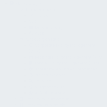
FM-Strategie
Transformation
Trends
CSR
Benchmarking
Audit
Aufbauorganisation
Corporate Facility Management
(CFM)
Regional Facility Management (RFM)
Lokale Facility Management (LFM)
Schnittstellen und Abgrenzungen
Stabsfunktionen
Sourcing
Vergabepakete
Aufgabenprofile
Betreiberverantwortung
Betriebsgastronomie