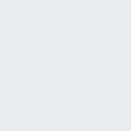
Konzepte verbinden zudem Gebäudetechnik (Heizung,
Lüftung, Beleuchtung etc.) mit intelligenten Steuerungen,
sodass Energieverbrauch und Komfort dynamisch
optimiert werden. Insgesamt eröffnet die digitale
Transformation dem FM-Sektor die Chance,
Managementkosten zu senken, die
Gebäudeperformance zu steigern und die
Servicequalität zu verbessern. Allerdings bedarf es
branchenweiter Standards und einer Harmonisierung
der neuen digitalen Prozesse, damit Insellösungen
vermieden und das volle Potential der Technologien
ausgeschöpft werden kann.
DIGITALE FACH- UND
ARBEITSUNTERLAGEN FÜR