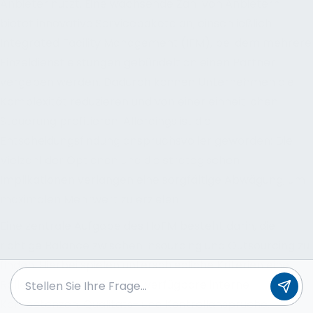
Anbieter nutzt. Eine wachsende Zahl von Anbietern
bietet innovative Servicepakete an, einschließlich
Integrated Facility Management (IFM), bei dem mehrere
Einzeldienstleistungen gebündelt an einen Partner
vergeben werden. Dadurch können Unternehmen die
Komplexität reduzieren und von einer einheitlichen
Steuerung profitieren. Allerdings ist die
Entscheidungsfindung anspruchsvoller geworden: Die
Vielzahl der Optionen und die strategischen
Implikationen verlangen eine sorgfältige Abwägung, um
maximalen Mehrwert zu erzielen.
Eine zentrale Aufgabe des HoFM besteht darin, die
richtige Balance zwischen Insourcing und Outsourcing zu
finden. Hierbei spielen unterschiedliche Kriterien eine
Rolle: Kosten und Effizienz, verfügbare interne
Kompetenzen, Qualitäts- und Kontrollansprüche,