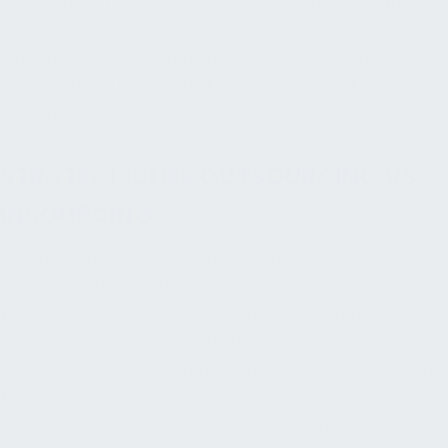
(Compliance) und reduziert Risiken, sondern schafft
auch Mehrwert durch Kosteneinsparungen,
Reputationseffekte und erhöhte Resilienz in einer
Wirtschaft, die immer stärker auf Nachhaltigkeit
ausgerichtet ist.
STRATEGISCHES OUTSOURCING VS.
INSOURCING
Ein klassisches, aber weiterhin hochrelevantes
Transformationsfeld im FM ist die Sourcing-Strategie:
Welche Leistungen werden intern (insourcing) erbracht
und welche vergibt man extern an spezialisierte
Dienstleister (outsourcing)? Strategisches Outsourcing
kann Kostenvorteile und Effizienzgewinne bringen, indem
es Skaleneffekte und das Know-how professioneller FM-