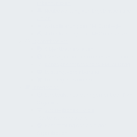
Erkenntnissen
Neubewertung von Ergebnissen und
Zielen
Aktualisierung der FM-Strategie
Aktualisierung der FM-Grundsätze
Operatives FM
Objektbetrieb leiten
FM-Organisation planen und steuern
Konzept entsprechend FM-Auftrag
Leistungsvereinbarung
Leistungsverzeichnis
Integration
Strategisches Management der FM-
Organisation
Strategisches FM als
"Kostensammelstelle"
Bestimmung der Ziele der
Organisation