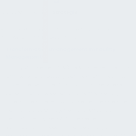
Teams-Meeting buchen
Facility Management:
Strategie
Transformationsmanagement im Facility
Management
Facility Management (FM) als Managementdisziplin
umfasst ein breites Aufgabenspektrum, das darauf
abzielt, die Gebäudeinfrastruktur und -services so
zu gestalten, dass sie den Unternehmenserfolg
unterstützen. In einem Großunternehmen steht der
Head of Facility Management (HoFM) vor der
Herausforderung, sein Aufgabengebiet
kontinuierlich an neue Rahmenbedingungen
anzupassen. Transformationsmanagement im FM