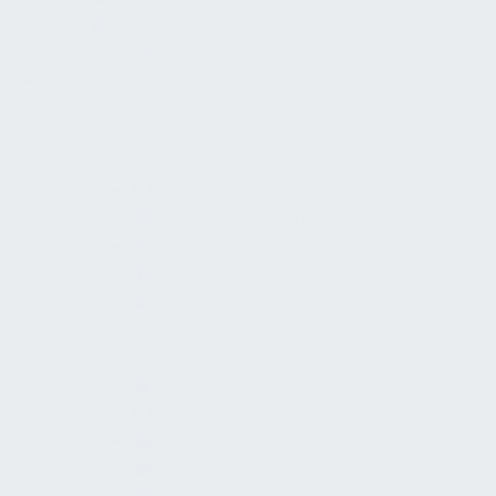
Wäscheversorgung
Textillogistik
FM-Services
Strategie
AI
Audit
BCM
Besprechungsraeume
Betreiberverantwortung
Betriebsgastronomie
Büroflächen
Flächenmanagement
Innovationen
Interimsmanagement
Krisenmanagement
Marketing
Masterplan
Mediation