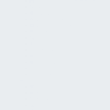
Planungs- und Baubegleitendes FM
PVO-Prüfung
Raumlufttechnische Anlagen
Sanitärtechnische Anlagen
Sicherheitstechnik
Sprinkleranlagen
Telekommunikation
Textillogistik
TGA-Dokumentation
Trinkwassersysteme
Vermessung
WLAN
Zutrittskontrollsysteme
Infrastrukturelles Facility Management
Arbeitsmedizin
Arbeits- und Gesundheitsschutz
Archive
Empfang